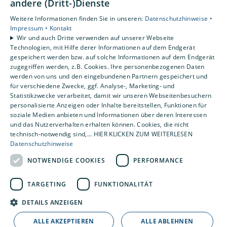
andere (Dritt-)Dienste
Unsere Bereiche
Weitere Informationen finden Sie in unseren:
Datenschutzhinweise •
Privatkunden
Impressum •
Kontakt
Gewerbekunden
Wir und auch Dritte verwenden auf unserer Webseite
Karriere
Technologien, mit Hilfe derer Informationen auf dem Endgerät
Unternehmen
gespeichert werden bzw. auf solche Informationen auf dem Endgerät
zugegriffen werden, z.B. Cookies. Ihre personenbezogenen Daten
Kontakt
werden von uns und den eingebundenen Partnern gespeichert und
für verschiedene Zwecke, ggf. Analyse-, Marketing- und
Statistikzwecke verarbeitet, damit wir unseren Webseitenbesuchern
personalisierte Anzeigen oder Inhalte bereitstellen, Funktionen für
soziale Medien anbieten und Informationen über deren Interessen
und das Nutzerverhalten erhalten können. Cookies, die nicht
technisch-notwendig sind,... HIER KLICKEN ZUM WEITERLESEN
Datenschutzhinweise
NOTWENDIGE COOKIES
PERFORMANCE
TARGETING
FUNKTIONALITÄT
DETAILS ANZEIGEN
ALLE AKZEPTIEREN
ALLE ABLEHNEN