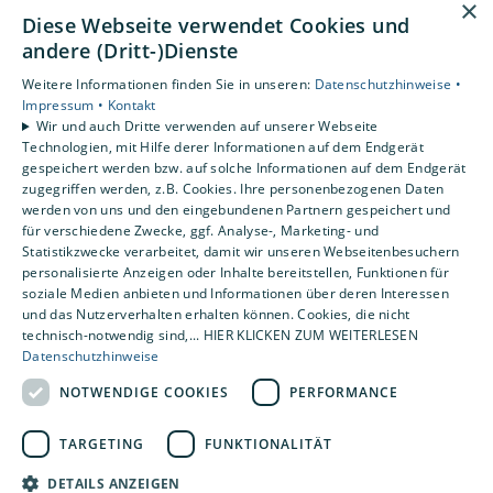
×
Diese Webseite verwendet Cookies und
andere (Dritt-)Dienste
Ihre Vorteile mit Josef Meyer
Weitere Informationen finden Sie in unseren:
Datenschutzhinweise •
Impressum •
Kontakt
Wir und auch Dritte verwenden auf unserer Webseite
Technologien, mit Hilfe derer Informationen auf dem Endgerät
gespeichert werden bzw. auf solche Informationen auf dem Endgerät
zugegriffen werden, z.B. Cookies. Ihre personenbezogenen Daten
werden von uns und den eingebundenen Partnern gespeichert und
für verschiedene Zwecke, ggf. Analyse-, Marketing- und
Statistikzwecke verarbeitet, damit wir unseren Webseitenbesuchern
personalisierte Anzeigen oder Inhalte bereitstellen, Funktionen für
soziale Medien anbieten und Informationen über deren Interessen
und das Nutzerverhalten erhalten können. Cookies, die nicht
technisch-notwendig sind,... HIER KLICKEN ZUM WEITERLESEN
Datenschutzhinweise
NOTWENDIGE COOKIES
PERFORMANCE
Komplettangebote
TARGETING
FUNKTIONALITÄT
Unsere Komplettangebote für neue Bäder oder
DETAILS ANZEIGEN