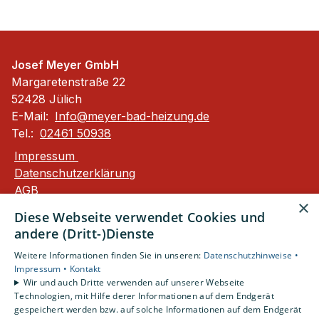
Josef Meyer GmbH
Margaretenstraße 22
52428 Jülich
E-Mail:
Info@meyer-bad-heizung.de
Tel.:
02461 50938
Impressum
Datenschutzerklärung
AGB
×
Barrierefreiheitserklärung
Diese Webseite verwendet Cookies und
andere (Dritt-)Dienste
Unsere Bereiche
Weitere Informationen finden Sie in unseren:
Datenschutzhinweise •
Privatkunden
Impressum •
Kontakt
Gewerbekunden
Wir und auch Dritte verwenden auf unserer Webseite
Karriere
Technologien, mit Hilfe derer Informationen auf dem Endgerät
Unternehmen
gespeichert werden bzw. auf solche Informationen auf dem Endgerät