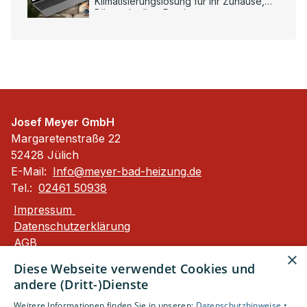
Klimatisierungslösung für Ihr Zuhause,
Büro oder Ihre Praxis.
Josef Meyer GmbH
Margaretenstraße 22
52428 Jülich
E-Mail:
Info@meyer-bad-heizung.de
Tel.:
02461 50938
Impressum
Datenschutzerklärung
AGB
×
Barrierefreiheitserklärung
Diese Webseite verwendet Cookies und
andere (Dritt-)Dienste
Unsere Bereiche
Weitere Informationen finden Sie in unseren:
Datenschutzhinweise •