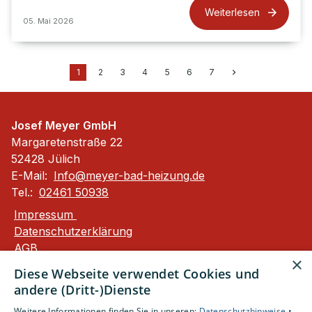
Weiterlesen
05. Mai 2026
1
2
3
4
5
6
7
Josef Meyer GmbH
Margaretenstraße 22
52428 Jülich
E-Mail:
Info@meyer-bad-heizung.de
Tel.:
02461 50938
Impressum
Datenschutzerklärung
AGB
×
Barrierefreiheitserklärung
Diese Webseite verwendet Cookies und
andere (Dritt-)Dienste
Unsere Bereiche
Weitere Informationen finden Sie in unseren:
Datenschutzhinweise •