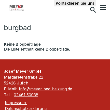
Suche
Kontaktieren Sie uns
burgbad
Keine Blogbeiträge
Die Liste enthält keine Blogbeiträge.
Josef Meyer GmbH
Margaretenstraße 22
52428 Jülich
E-Mail:
Info@meyer-bad-heizung.de
Tel.:
02461 50938
Impressum
Datenschutzerklärung