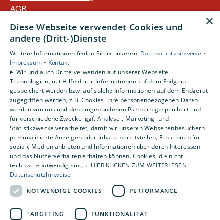
AGB
×
Barrierefreiheitserklärung
Diese Webseite verwendet Cookies und
andere (Dritt-)Dienste
Unsere Bereiche
Weitere Informationen finden Sie in unseren:
Datenschutzhinweise •
Privatkunden
Impressum •
Kontakt
Gewerbekunden
Wir und auch Dritte verwenden auf unserer Webseite
Karriere
Technologien, mit Hilfe derer Informationen auf dem Endgerät
Unternehmen
gespeichert werden bzw. auf solche Informationen auf dem Endgerät
zugegriffen werden, z.B. Cookies. Ihre personenbezogenen Daten
Kontakt
werden von uns und den eingebundenen Partnern gespeichert und
für verschiedene Zwecke, ggf. Analyse-, Marketing- und
Statistikzwecke verarbeitet, damit wir unseren Webseitenbesuchern
personalisierte Anzeigen oder Inhalte bereitstellen, Funktionen für
soziale Medien anbieten und Informationen über deren Interessen
und das Nutzerverhalten erhalten können. Cookies, die nicht
technisch-notwendig sind,... HIER KLICKEN ZUM WEITERLESEN
Datenschutzhinweise
NOTWENDIGE COOKIES
PERFORMANCE
TARGETING
FUNKTIONALITÄT