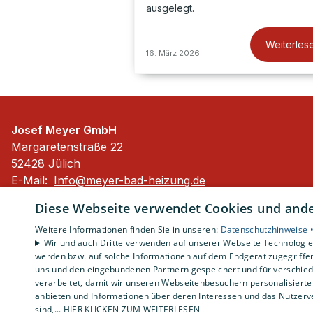
ausgelegt.
Weiterles
16. März 2026
Josef Meyer GmbH
Margaretenstraße 22
52428 Jülich
E-Mail:
Info@meyer-bad-heizung.de
Tel.:
02461 50938
Diese Webseite verwendet Cookies und ander
Impressum
Weitere Informationen finden Sie in unseren:
Datenschutzhinweise 
Datenschutzerklärung
Wir und auch Dritte verwenden auf unserer Webseite Technologien
werden bzw. auf solche Informationen auf dem Endgerät zugegriffe
AGB
uns und den eingebundenen Partnern gespeichert und für verschiede
Barrierefreiheitserklärung
verarbeitet, damit wir unseren Webseitenbesuchern personalisierte 
anbieten und Informationen über deren Interessen und das Nutzerve
sind,... HIER KLICKEN ZUM WEITERLESEN