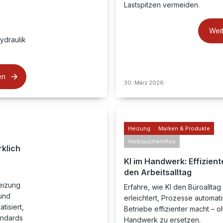
Lastspitzen vermeiden.
Wei
ydraulik
en
30. März 2026
Heizung
Marken & Produkte
Verbraucherinfos
rklich
KI im Handwerk: Effiziente
den Arbeitsalltag
eizung
Erfahre, wie KI den Büroallta
und
erleichtert, Prozesse automati
tisiert,
Betriebe effizienter macht – 
andards
Handwerk zu ersetzen.