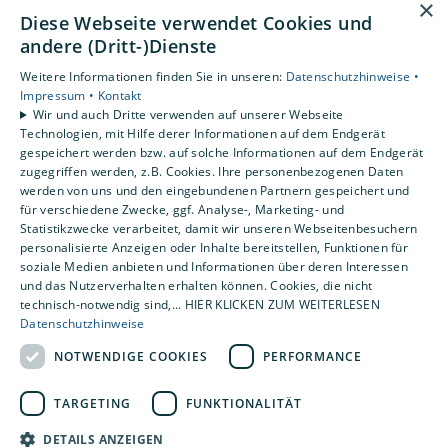
×
Barrierefreiheitserklärung
Diese Webseite verwendet Cookies und
andere (Dritt-)Dienste
Unsere Bereiche
Weitere Informationen finden Sie in unseren:
Datenschutzhinweise •
Privatkunden
Impressum •
Kontakt
Gewerbekunden
Wir und auch Dritte verwenden auf unserer Webseite
Karriere
Technologien, mit Hilfe derer Informationen auf dem Endgerät
Unternehmen
gespeichert werden bzw. auf solche Informationen auf dem Endgerät
zugegriffen werden, z.B. Cookies. Ihre personenbezogenen Daten
Kontakt
werden von uns und den eingebundenen Partnern gespeichert und
für verschiedene Zwecke, ggf. Analyse-, Marketing- und
Statistikzwecke verarbeitet, damit wir unseren Webseitenbesuchern
personalisierte Anzeigen oder Inhalte bereitstellen, Funktionen für
soziale Medien anbieten und Informationen über deren Interessen
und das Nutzerverhalten erhalten können. Cookies, die nicht
technisch-notwendig sind,... HIER KLICKEN ZUM WEITERLESEN
Datenschutzhinweise
NOTWENDIGE COOKIES
PERFORMANCE
TARGETING
FUNKTIONALITÄT
DETAILS ANZEIGEN