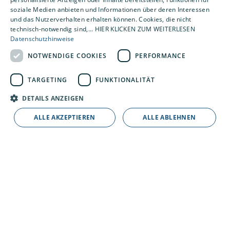
soziale Medien anbieten und Informationen über deren Interessen
und das Nutzerverhalten erhalten können. Cookies, die nicht
technisch-notwendig sind,... HIER KLICKEN ZUM WEITERLESEN
Datenschutzhinweise
2. Bei einem Gespräch vor Ort lernen wir uns
NOTWENDIGE COOKIES
PERFORMANCE
kennen.
TARGETING
FUNKTIONALITÄT
DETAILS ANZEIGEN
ALLE AKZEPTIEREN
ALLE ABLEHNEN