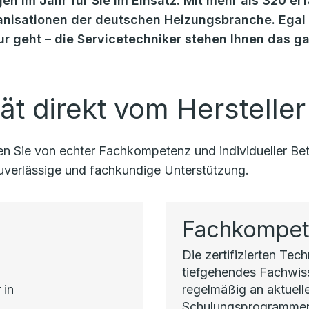
en im Jahr für Sie im Einsatz. Mit mehr als 320 er
isationen der deutschen Heizungsbranche. Egal o
r geht – die Servicetechniker stehen Ihnen das g
ät direkt vom Hersteller
eren Sie von echter Fachkompetenz und individueller 
 zuverlässige und fachkundige Unterstützung.
Fachkompe
Die zertifizierten Tec
h
tiefgehendes Fachwi
 in
regelmäßig an aktuell
Schulungsprogrammen 