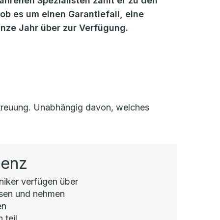
fahrenen Spezialisten zählt er zu den
b es um einen Garantiefall, eine
anze Jahr über zur Verfügung.
Betreuung. Unabhängig davon, welches
tenz
hniker verfügen über
ssen und nehmen
en
teil.