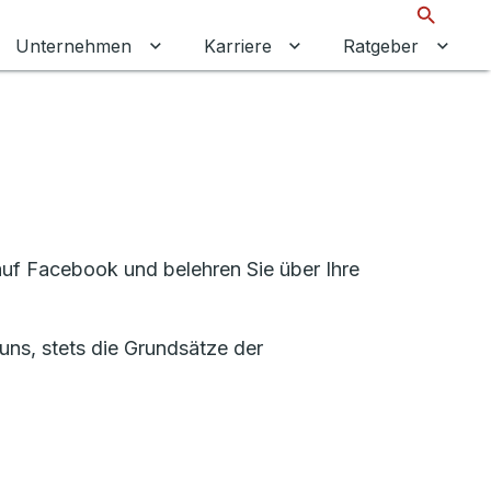
Suche
Unternehmen
Karriere
Ratgeber
 umschalten
ermenü für Gewerbekunden umschalten
Untermenü für Unternehmen umschalt
Untermenü für Karrier
Unter
auf Facebook und belehren Sie über Ihre
ns, stets die Grundsätze der