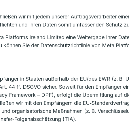
eßen wir mit jedem unserer Auftragsverarbeiter einen 
rpflichten und Ihren Daten somit umfassenden Schutz z
a Platforms Ireland Limited eine Weitergabe Ihrer Date
zu können Sie der Datenschutzrichtlinie von Meta Plat
änger in Staaten außerhalb der EU/des EWR (z. B. USA
. 44 ff. DSGVO sicher. Soweit für den Empfänger e
cy Framework – DPF), erfolgt die Übermittlung auf di
eßen wir mit den Empfängern die EU‑Standardvertrags
he und organisatorische Maßnahmen (z. B. Verschlüssel
ansfer‑Folgenabschätzung (TIA).