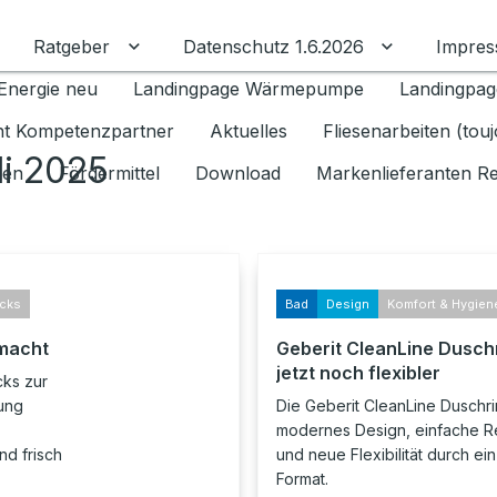
Ratgeber
Datenschutz 1.6.2026
Impre
Untermenü für Ratgeber umschalten
Untermenü f
Energie neu
Landingpage Wärmepumpe
Landingpag
ant Kompetenzpartner
Aktuelles
Fliesenarbeiten (tou
li 2025
gen
Fördermittel
Download
Markenlieferanten R
icks
Bad
Design
Komfort & Hygien
emacht
Geberit CleanLine Dusch
jetzt noch flexibler
cks zur
gung
Die Geberit CleanLine Duschr
modernes Design, einfache R
nd frisch
und neue Flexibilität durch ei
Format.