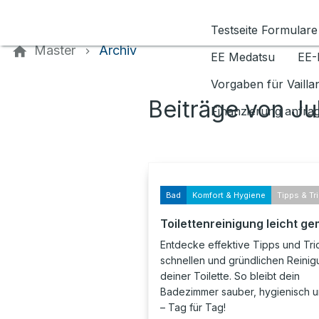
Kontaktieren Sie uns
Testseite Formulare
Master
Archiv
EE Medatsu
EE-
Vorgaben für Vaill
Beiträge von Ju
Finanzierung anfra
Bad
Komfort & Hygiene
Tipps & Tr
Toilettenreinigung leicht g
Entdecke effektive Tipps und Tri
schnellen und gründlichen Reini
deiner Toilette. So bleibt dein
Badezimmer sauber, hygienisch u
– Tag für Tag!