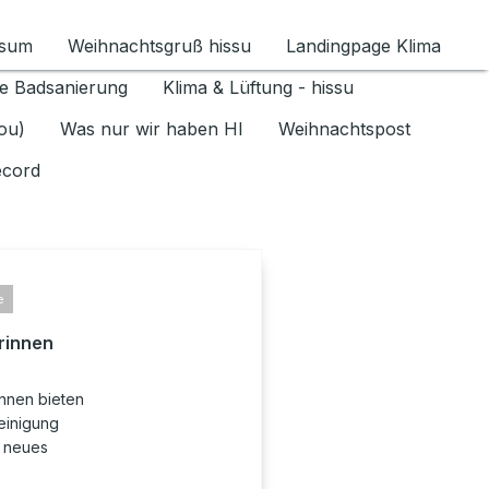
ssum
Weihnachtsgruß hissu
Landingpage Klima
ür Datenschutz 1.6.2026 umschalten
e Badsanierung
Klima & Lüftung - hissu
jou)
Was nur wir haben HI
Weihnachtspost
ecord
e
rinnen
innen bieten
einigung
n neues