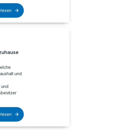
rlesen
 zuhause
welche
aushalt und
n und
sbesitzer
rlesen