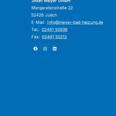
Josef Meyer GmbH
Margaretenstraße 22
52428 Jülich
E-Mail:
Info@meyer-bad-heizung.de
Tel.:
02461 50938
Fax:
02461 50213