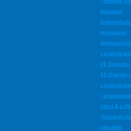
Testseite Fo
Ratgeber
Datenschutz
Impressum
Weihnachtsg
Landingpage
EE Medatsu
EE-Energie 
Landingpag
Landingpage
Klima & Lüft
Vorgaben für
Aktuelles