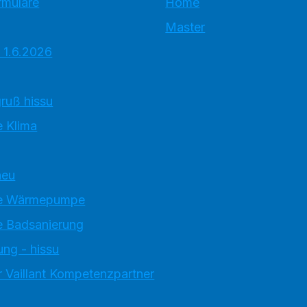
rmulare
Home
Master
 1.6.2026
ruß hissu
 Klima
neu
e Wärmepumpe
 Badsanierung
ung - hissu
 Vaillant Kompetenzpartner