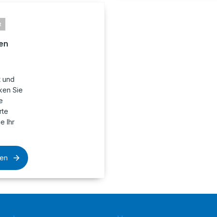
t
en
t und
ken Sie
e
rte
e Ihr
sen