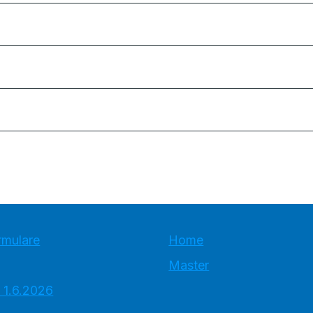
rmulare
Home
Master
 1.6.2026