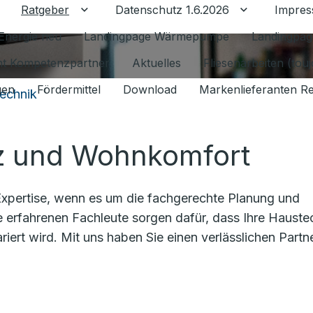
Ratgeber
Datenschutz 1.6.2026
Impre
Untermenü für Ratgeber umschalten
Untermenü f
Energie neu
Landingpage Wärmepumpe
Landingpag
ant Kompetenzpartner
Aktuelles
Fliesenarbeiten (tou
gen
Fördermittel
Download
Markenlieferanten R
echnik
nz und Wohnkomfort
 Expertise, wenn es um die fachgerechte Planung und
e erfahrenen Fachleute sorgen dafür, dass Ihre Hauste
ariert wird. Mit uns haben Sie einen verlässlichen Partn