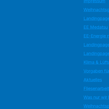
Impressum
Weihnachtsg
Landingpage
EE Medatsu
EE-Energie 
Landingpag
Landingpage
Klima & Lüft
Vorgaben für
Aktuelles
Fliesenarbei
Was nur wir
Weihnachtsp