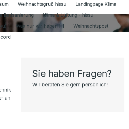
ssum
Weihnachtsgruß hissu
Landingpage Klima
ür Datenschutz 1.6.2026 umschalten
e Badsanierung
Klima & Lüftung - hissu
jou)
Was nur wir haben HI
Weihnachtspost
ecord
Sie haben Fragen?
Wir beraten Sie gern persönlich!
chnik
er an