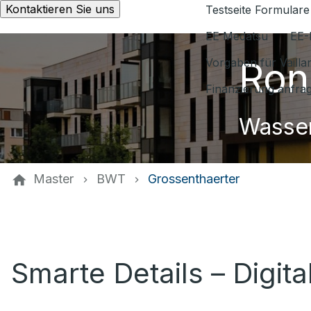
Kontaktieren Sie uns
Testseite Formulare
EE Medatsu
EE-
Ron
Vorgaben für Vaill
Finanzierung anfra
Wasser
Master
BWT
Grossenthaerter
Smarte Details – Digit