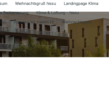
ssum
Weihnachtsgruß hissu
Landingpage Klima
ür Datenschutz 1.6.2026 umschalten
e Badsanierung
Klima & Lüftung - hissu
jou)
Was nur wir haben HI
Weihnachtspost
ecord