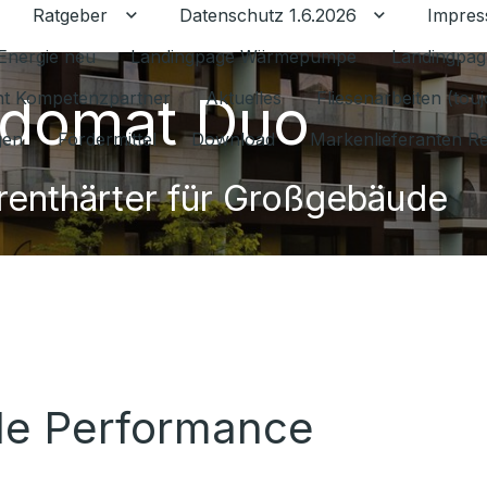
Ratgeber
Datenschutz 1.6.2026
Impre
Untermenü für Ratgeber umschalten
Untermenü f
Energie neu
Landingpage Wärmepumpe
Landingpag
domat Duo
ant Kompetenzpartner
Aktuelles
Fliesenarbeiten (tou
gen
Fördermittel
Download
Markenlieferanten R
enthärter für Großgebäude
ale Performance