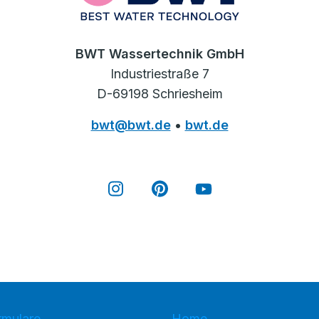
BWT Wassertechnik GmbH
Industriestraße 7
D-69198 Schriesheim
bwt@bwt.de
•
bwt.de
rmulare
Home