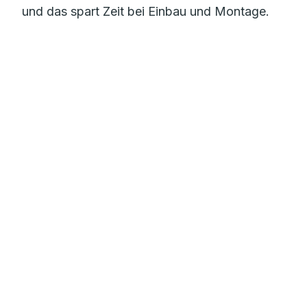
und das spart Zeit bei Einbau und Montage.
Mehr zur Flächenheizung
Sauberes Trinkwasser
mit dem RAUTITAN Trinkwassersystem
Gebäudeentwässerung
für Einfamilienhäuser und Großobjekte