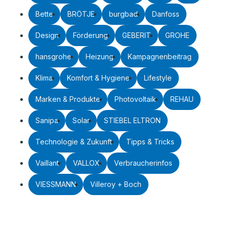
Bette
BRÖTJE
burgbad
Danfoss
Design
Förderung
GEBERIT
GROHE
hansgrohe
Heizung
Kampagnenbeitrag
Klima
Komfort & Hygiene
Lifestyle
Marken & Produkte
Photovoltaik
REHAU
Sanipa
Solar
STIEBEL ELTRON
Technologie & Zukunft
Tipps & Tricks
Vaillant
VALLOX
Verbraucherinfos
VIESSMANN
Villeroy + Boch