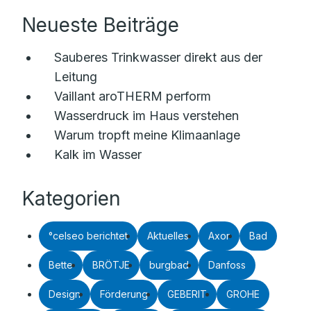
Neueste Beiträge
Sauberes Trinkwasser direkt aus der
Leitung
Vaillant aroTHERM perform
Wasserdruck im Haus verstehen
Warum tropft meine Klimaanlage
Kalk im Wasser
Kategorien
°celseo berichtet
Aktuelles
Axor
Bad
Bette
BRÖTJE
burgbad
Danfoss
Design
Förderung
GEBERIT
GROHE