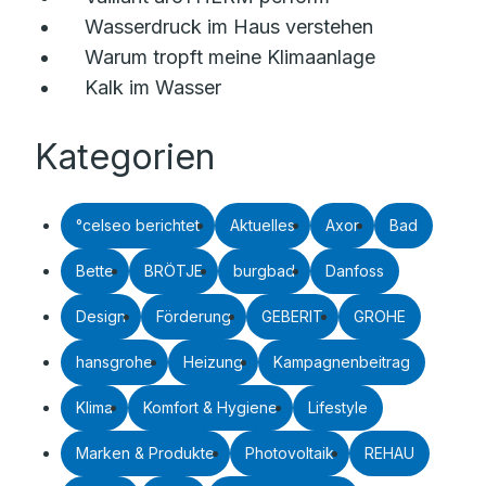
Wasserdruck im Haus verstehen
Warum tropft meine Klimaanlage
Kalk im Wasser
Kategorien
°celseo berichtet
Aktuelles
Axor
Bad
Bette
BRÖTJE
burgbad
Danfoss
Design
Förderung
GEBERIT
GROHE
hansgrohe
Heizung
Kampagnenbeitrag
Klima
Komfort & Hygiene
Lifestyle
Marken & Produkte
Photovoltaik
REHAU