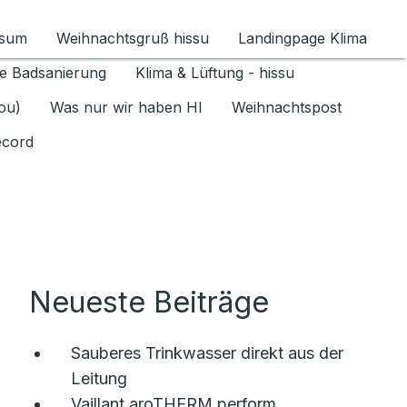
ssum
Weihnachtsgruß hissu
Landingpage Klima
ür Datenschutz 1.6.2026 umschalten
e Badsanierung
Klima & Lüftung - hissu
jou)
Was nur wir haben HI
Weihnachtspost
ecord
Neueste Beiträge
Sauberes Trinkwasser direkt aus der
Leitung
Vaillant aroTHERM perform