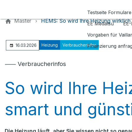
Kontaktieren Sie uns
Testseite Formulare
Master
HEMS: So wird Ihre Heizung wirklich
EE Medatsu
EE-
Vorgaben für Vaill
Heizung
Verbraucherinfos
16.03.2026
Finanzierung anfra
⸺ Verbraucherinfos
So wird Ihre Hei
smart und günst
Die Heizung läuft, aber Sie wissen nicht so gen