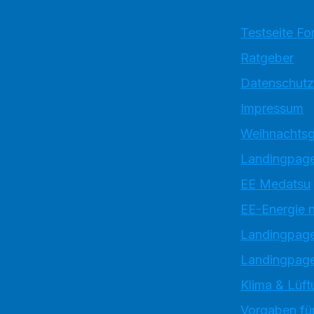
Testseite Fo
Ratgeber
Datenschutz
Impressum
Weihnachtsg
Landingpage
EE Medatsu
EE-Energie 
Landingpag
Landingpage
Klima & Lüft
Vorgaben für