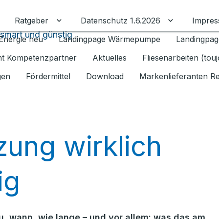
Ratgeber
Datenschutz 1.6.2026
Impre
Untermenü für Ratgeber umschalten
Untermenü f
 smart und günstig
Energie neu
Landingpage Wärmepumpe
Landingpag
ant Kompetenzpartner
Aktuelles
Fliesenarbeiten (tou
gen
Fördermittel
Download
Markenlieferanten R
zung wirklich
ig
au, wann, wie lange – und vor allem: was das am