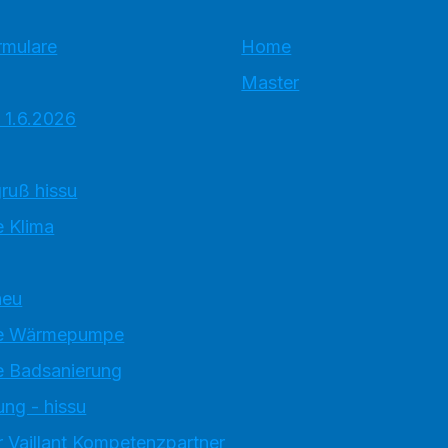
rmulare
Home
Master
 1.6.2026
ruß hissu
 Klima
neu
e Wärmepumpe
 Badsanierung
ung - hissu
 Vaillant Kompetenzpartner