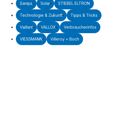
Sanipa
Solar
STIEBEL ELTRON
Technologie & Zukunft
Tipps & Tricks
Vaillant
VALLOX
Verbraucherinfos
VIESSMANN
Villeroy + Boch