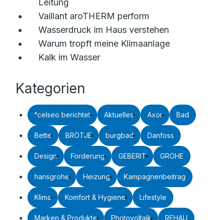
Leitung
Vaillant aroTHERM perform
Wasserdruck im Haus verstehen
Warum tropft meine Klimaanlage
Kalk im Wasser
Kategorien
°celseo berichtet
Aktuelles
Axor
Bad
Bette
BRÖTJE
burgbad
Danfoss
Design
Förderung
GEBERIT
GROHE
hansgrohe
Heizung
Kampagnenbeitrag
Klima
Komfort & Hygiene
Lifestyle
Marken & Produkte
Photovoltaik
REHAU