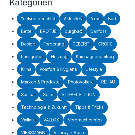
Kategorien
°celseo berichtet
Aktuelles
Axor
Bad
Bette
BRÖTJE
burgbad
Danfoss
Design
Förderung
GEBERIT
GROHE
hansgrohe
Heizung
Kampagnenbeitrag
Klima
Komfort & Hygiene
Lifestyle
Marken & Produkte
Photovoltaik
REHAU
Sanipa
Solar
STIEBEL ELTRON
Technologie & Zukunft
Tipps & Tricks
Vaillant
VALLOX
Verbraucherinfos
VIESSMANN
Villeroy + Boch