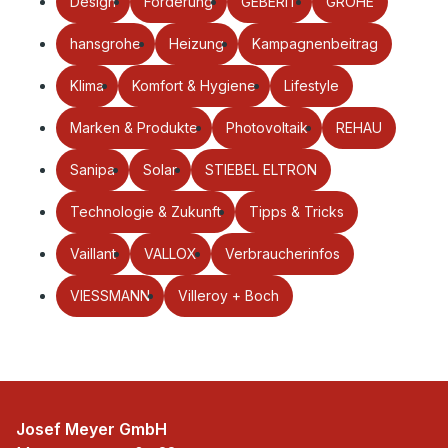
Design
Förderung
GEBERIT
GROHE
hansgrohe
Heizung
Kampagnenbeitrag
Klima
Komfort & Hygiene
Lifestyle
Marken & Produkte
Photovoltaik
REHAU
Sanipa
Solar
STIEBEL ELTRON
Technologie & Zukunft
Tipps & Tricks
Vaillant
VALLOX
Verbraucherinfos
VIESSMANN
Villeroy + Boch
Josef Meyer GmbH