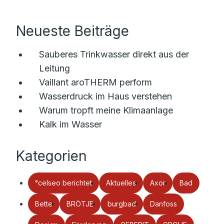
Neueste Beiträge
Sauberes Trinkwasser direkt aus der
Leitung
Vaillant aroTHERM perform
Wasserdruck im Haus verstehen
Warum tropft meine Klimaanlage
Kalk im Wasser
Kategorien
°celseo berichtet
Aktuelles
Axor
Bad
Bette
BRÖTJE
burgbad
Danfoss