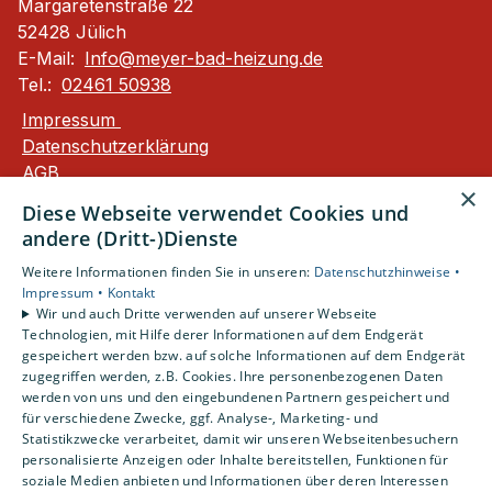
Margaretenstraße 22
52428 Jülich
E-Mail:
Info@meyer-bad-heizung.de
Tel.:
02461 50938
Impressum
Datenschutzerklärung
AGB
×
Barrierefreiheitserklärung
Diese Webseite verwendet Cookies und
andere (Dritt-)Dienste
Unsere Bereiche
Weitere Informationen finden Sie in unseren:
Datenschutzhinweise •
Privatkunden
Impressum •
Kontakt
Gewerbekunden
Wir und auch Dritte verwenden auf unserer Webseite
Karriere
Technologien, mit Hilfe derer Informationen auf dem Endgerät
Unternehmen
gespeichert werden bzw. auf solche Informationen auf dem Endgerät
zugegriffen werden, z.B. Cookies. Ihre personenbezogenen Daten
Kontakt
werden von uns und den eingebundenen Partnern gespeichert und
für verschiedene Zwecke, ggf. Analyse-, Marketing- und
Statistikzwecke verarbeitet, damit wir unseren Webseitenbesuchern
personalisierte Anzeigen oder Inhalte bereitstellen, Funktionen für
soziale Medien anbieten und Informationen über deren Interessen