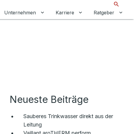
Suche
Unternehmen
Karriere
Ratgeber
 umschalten
ermenü für Gewerbekunden umschalten
Untermenü für Unternehmen umschalt
Untermenü für Karrier
Unter
Neueste Beiträge
Sauberes Trinkwasser direkt aus der
Leitung
Vaillant aroTHERM perform