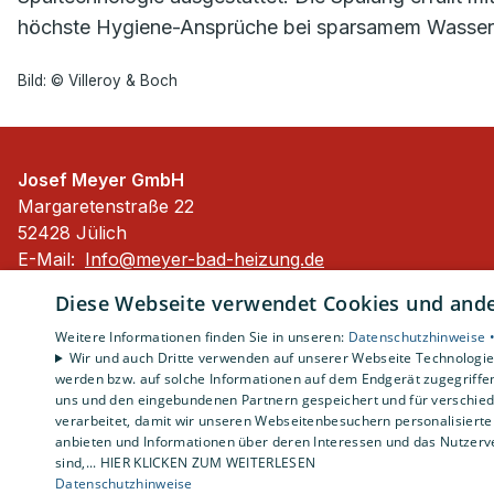
höchste Hygiene-Ansprüche bei sparsamem Wasserver
Bild: © Villeroy & Boch
Josef Meyer GmbH
Margaretenstraße 22
52428 Jülich
E-Mail:
Info@meyer-bad-heizung.de
Tel.:
02461 50938
Diese Webseite verwendet Cookies und ander
Impressum
Weitere Informationen finden Sie in unseren:
Datenschutzhinweise 
Datenschutzerklärung
Wir und auch Dritte verwenden auf unserer Webseite Technologien
werden bzw. auf solche Informationen auf dem Endgerät zugegriffe
AGB
uns und den eingebundenen Partnern gespeichert und für verschiede
Barrierefreiheitserklärung
verarbeitet, damit wir unseren Webseitenbesuchern personalisierte 
anbieten und Informationen über deren Interessen und das Nutzerve
sind,... HIER KLICKEN ZUM WEITERLESEN
Datenschutzhinweise