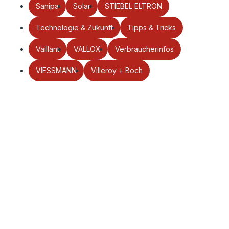
Sanipa
Solar
STIEBEL ELTRON
Technologie & Zukunft
Tipps & Tricks
Vaillant
VALLOX
Verbraucherinfos
VIESSMANN
Villeroy + Boch