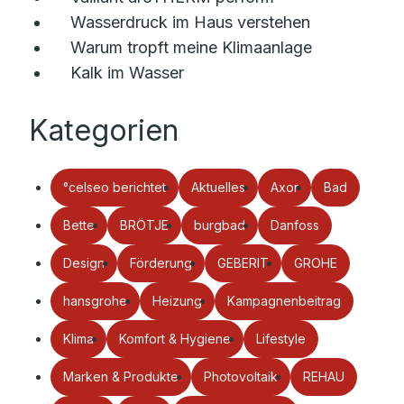
Wasserdruck im Haus verstehen
Warum tropft meine Klimaanlage
Kalk im Wasser
Kategorien
°celseo berichtet
Aktuelles
Axor
Bad
Bette
BRÖTJE
burgbad
Danfoss
Design
Förderung
GEBERIT
GROHE
hansgrohe
Heizung
Kampagnenbeitrag
Klima
Komfort & Hygiene
Lifestyle
Marken & Produkte
Photovoltaik
REHAU