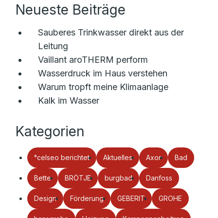
Neueste Beiträge
Sauberes Trinkwasser direkt aus der
Leitung
Vaillant aroTHERM perform
Wasserdruck im Haus verstehen
Warum tropft meine Klimaanlage
Kalk im Wasser
Kategorien
°celseo berichtet
Aktuelles
Axor
Bad
Bette
BRÖTJE
burgbad
Danfoss
Design
Förderung
GEBERIT
GROHE