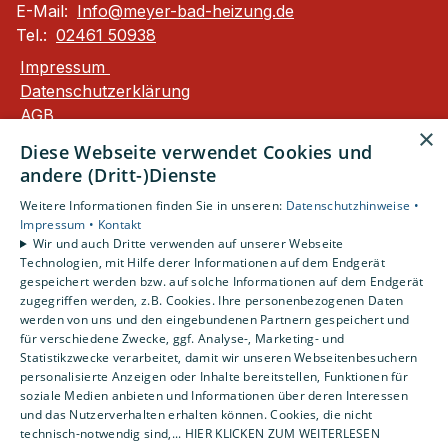
E-Mail:
Info@meyer-bad-heizung.de
Tel.:
02461 50938
Impressum
Datenschutzerklärung
AGB
×
Barrierefreiheitserklärung
Diese Webseite verwendet Cookies und
andere (Dritt-)Dienste
Unsere Bereiche
Weitere Informationen finden Sie in unseren:
Datenschutzhinweise •
Privatkunden
Impressum •
Kontakt
Gewerbekunden
Wir und auch Dritte verwenden auf unserer Webseite
Karriere
Technologien, mit Hilfe derer Informationen auf dem Endgerät
Unternehmen
gespeichert werden bzw. auf solche Informationen auf dem Endgerät
zugegriffen werden, z.B. Cookies. Ihre personenbezogenen Daten
Kontakt
werden von uns und den eingebundenen Partnern gespeichert und
für verschiedene Zwecke, ggf. Analyse-, Marketing- und
Statistikzwecke verarbeitet, damit wir unseren Webseitenbesuchern
personalisierte Anzeigen oder Inhalte bereitstellen, Funktionen für
soziale Medien anbieten und Informationen über deren Interessen
und das Nutzerverhalten erhalten können. Cookies, die nicht
technisch-notwendig sind,... HIER KLICKEN ZUM WEITERLESEN