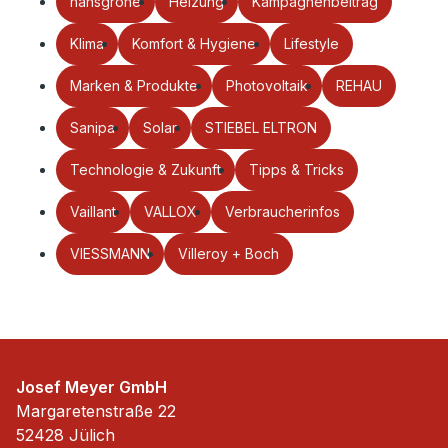
hansgrohe
Heizung
Kampagnenbeitrag
Klima
Komfort & Hygiene
Lifestyle
Marken & Produkte
Photovoltaik
REHAU
Sanipa
Solar
STIEBEL ELTRON
Technologie & Zukunft
Tipps & Tricks
Vaillant
VALLOX
Verbraucherinfos
VIESSMANN
Villeroy + Boch
Josef Meyer GmbH
Margaretenstraße 22
52428 Jülich